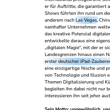
er für Auftritte, die garantier
Shows führten ihn rund um de
anderem nach
Las Vegas
, Chi
namhafter Unternehmen weltwe
das kreative Potenzial digital
entwickelte daraus eine eigen
„digitalen Magie“, mit der er si
Landesgrenzen hinaus einen N
erster deutscher iPad-Zaubere
eine einzigartige Nische und p
von Technologie und Illusion e
Themen Digitalisierung und Kün
begleiten ihn dabei nicht nur b
interessieren ihn seit jeher auc
Sein Motto: ungewöhnlich, uner