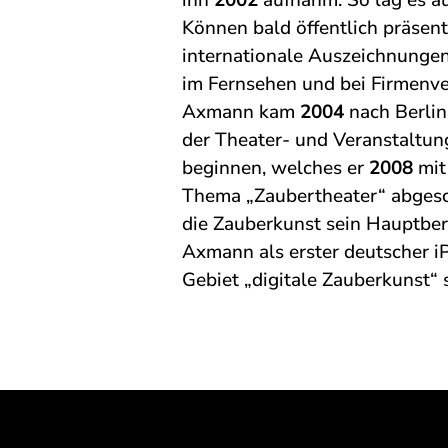
ihn
2002
aufnahm. So lag es au
Können bald öffentlich präsenti
internationale Auszeichnung
im Fernsehen und bei Firmenv
Axmann kam
2004
nach Berlin
der Theater- und Veranstaltun
beginnen, welches er
2008
mit
Thema „Zaubertheater“ abgesch
die Zauberkunst sein Hauptber
Axmann als erster deutscher i
Gebiet „digitale Zauberkunst“ s