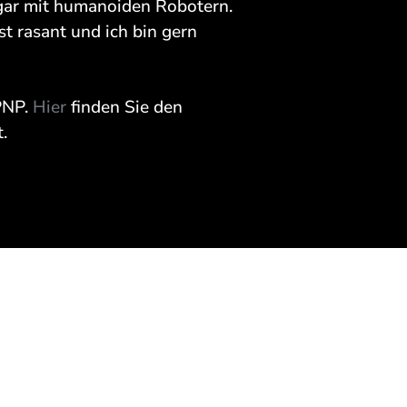
gar mit humanoiden Robotern.
st rasant und ich bin gern
 PNP.
Hier
finden Sie den
.