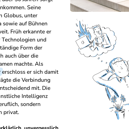
t ankommen. Seine
n Globus, unter
na sowie auf Bühnen
it. Früh erkannte er
er Technologien und
ständige Form der
ch auch über die
amen machte. Als
r
erschloss er sich damit
rägte die Verbindung
ntscheidend mit. Die
stliche Intelligenz
eruflich, sondern
h privat.
klärlich, unvergesslich