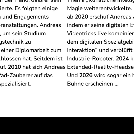
f der Hand, dass er sein
Thema „Künstliche Intelli
erte. Es folgten einige
Magie weiterentwickelte.
en und Engagements
ab
2020
erschuf Andreas 
eranstaltungen. Andreas
indem er seine digitalen E
, um sein Studium
Videotricks live kombinier
gstechnik zu
dem digitalen Spezialgeb
 einer Diplomarbeit zum
Interaktion“ und verblüff
lossen hat. Seitdem ist
Industrie-Roboter.
2024
k
uf.
2010
hat sich Andreas
Extended-Reality-Headset
Pad-Zauberer auf das
Und
2026
wird sogar ein 
pezialisiert.
Bühne erscheinen …