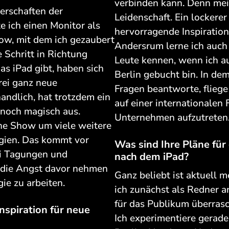
verbinden kann. Denn mei
erschaften der
Leidenschaft. Ein lockere
e ich einen Monitor als
hervorragende Inspirations
how, mit dem ich gezaubert
Andersrum lerne ich auch
 Schritt in Richtung
Leute kennen, wenn ich a
as iPad gibt, haben sich
Berlin gebucht bin. In de
rei ganz neue
Fragen beantworte, fliege 
handlich, hat trotzdem ein
auf einer internationalen
 noch magisch aus.
Unternehmen aufzutreten
ine Show um viele weitere
gien. Das kommt vor
Was sind Ihre Pläne fü
ei Tagungen und
nach dem iPad?
n die Angst davor nehmen
Ganz beliebt ist aktuell 
ie zu arbeiten.
ich zunächst als Redner 
für das Publikum überras
nspiration für neue
Ich experimentiere gerad