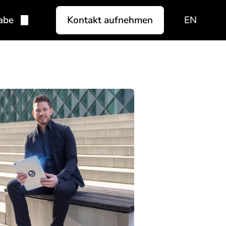
EN
abe
Kontakt aufnehmen
: Die Magie der KI
tliche Intelligenz
oter
d Reality
 Vegas