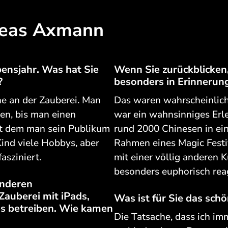
reas Axmann
bensjahr. Was hat Sie
Wenn Sie zurückblicken, 
?
besonders in Erinnerun
he an der Zauberei. Man
Das waren wahrscheinlich 
en, bis man einen
war ein wahnsinniges Erle
mit dem man sein Publikum
rund 2000 Chinesen in ei
Kind viele Hobbys, aber
Rahmen eines Magic Festi
asziniert.
mit einer völlig anderen 
besonders euphorisch reag
anderen
Zauberei mit iPads,
Was ist für Sie das sch
 betreiben. Wie kamen
Die Tatsache, dass ich im