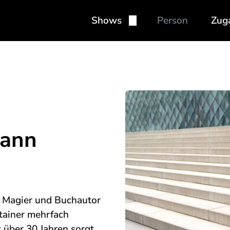
Shows
Person
Zug
Stand-Up (Bühne)
Buch
Close-Up (Tisch)
Küns
Rob
Mixe
ann
Las
, Magier und Buchautor
rtainer mehrfach
t über 30 Jahren sorgt