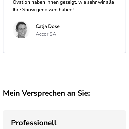
Ovation haben Ihnen gezeigt, wie sehr wir alle
Ihre Show genossen haben!
Catja Dose
Magische Intelligenz
Chatbot
Accor SA
Ich bin eine ziemlich künstlerische Künstliche Intelligenz und
habe mir Ihr Anliegen bereits ausgemalt. Die Skizzen und
Notizen habe ich aus Ihrer Perspektive erstellt und Ihr
geplantes Event schon vorgezeichnet. Wie kann ich Ihnen
helfen, bevor Sie Andreas Axmann persönlich kontaktieren?
Mein Versprechen an Sie:
Professionell